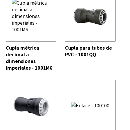
DO
VER TODO
Cupla métrica
Cupla para tubos de
decimal a
PVC - 1001QQ
dimensiones
imperiales - 1001M6
DO
VER TODO