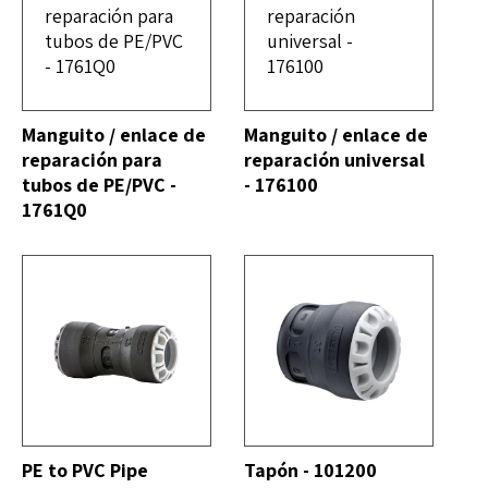
DO
VER TODO
Manguito / enlace de
Manguito / enlace de
reparación para
reparación universal
tubos de PE/PVC -
- 176100
1761Q0
DO
VER TODO
PE to PVC Pipe
Tapón - 101200