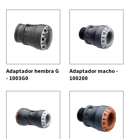
DO
VER TODO
Adaptador hembra G
Adaptador macho -
- 1003G0
100200