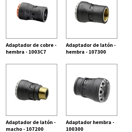
DO
VER TODO
Adaptador de cobre -
Adaptador de latón -
hembra - 1003C7
hembra - 107300
DO
VER TODO
Adaptador de latón -
Adaptador hembra -
macho - 107200
100300