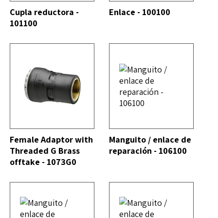
Cupla reductora -
Enlace - 100100
101100
DO
VER TODO
Female Adaptor with
Manguito / enlace de
Threaded G Brass
reparación - 106100
offtake - 1073G0