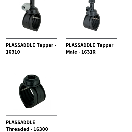
DO
VER TODO
PLASSADDLE Tapper -
PLASSADDLE Tapper
16310
Male - 1631R
DO
PLASSADDLE
Threaded - 16300