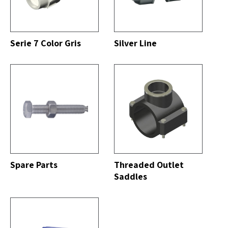
DO
VER TODO
Serie 7 Color Gris
Silver Line
DO
VER TODO
Spare Parts
Threaded Outlet
Saddles