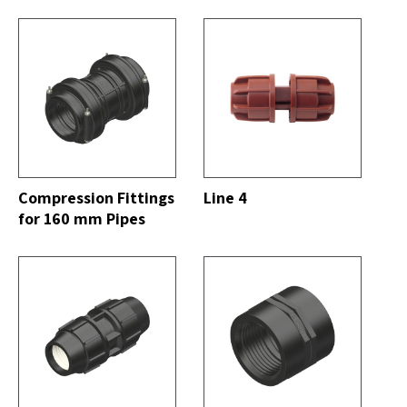
DO
VER TODO
Compression Fittings
Line 4
for 160 mm Pipes
DO
VER TODO