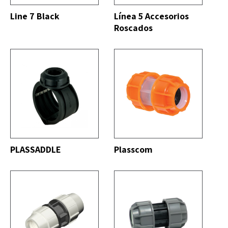
Line 7 Black
Línea 5 Accesorios
Roscados
DO
VER TODO
PLASSADDLE
Plasscom