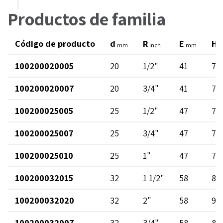
Productos de familia
Código de producto
d
R
E
H
mm
inch
mm
100200020005
20
1/2"
41
70
100200020007
20
3/4"
41
71
100200025005
25
1/2"
47
75
100200025007
25
3/4"
47
76
100200025010
25
1"
47
78
100200032015
32
1 1/2"
58
86
100200032020
32
2"
58
97
100200032007
32
3/4"
58
82