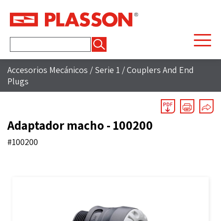
Buscar:
Accesorios Mecánicos
/
Serie 1
/
Couplers And End
Plugs
Adaptador macho - 100200
#100200