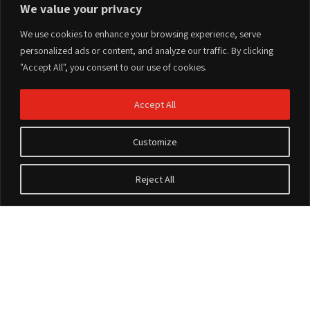
We value your privacy
PLASSON Ltd. Head Office | Maagan Michael, Israel
We use cookies to enhance your browsing experience, serve
Tel:
+972-4-6394711
|
sales@plasson.com
personalized ads or content, and analyze our traffic. By clicking
"Accept All", you consent to our use of cookies.
Accept All
Customize
Reject All
Accesorios
Sobre Nosotros
Sobre Nosotros