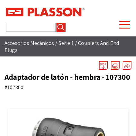
Buscar:
Accesorios Mecánicos
/
Serie 1
/
Couplers And End
Plugs
Adaptador de latón - hembra - 107300
#107300