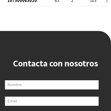
107300063020
63
2"
103
13
Contacta con nosotros
Nombre
Email