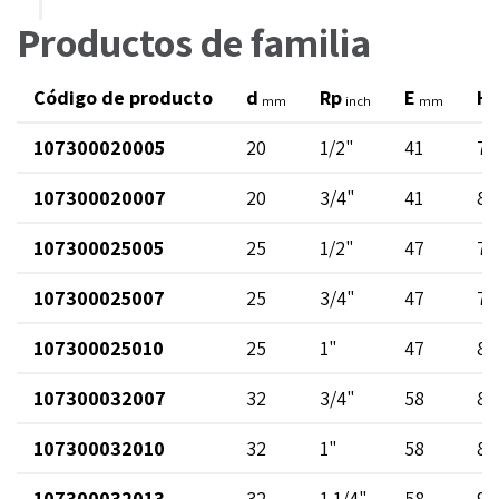
Productos de familia
Código de producto
d
Rp
E
H
mm
inch
mm
107300020005
20
1/2"
41
73
107300020007
20
3/4"
41
80
107300025005
25
1/2"
47
76
107300025007
25
3/4"
47
78
107300025010
25
1"
47
89
107300032007
32
3/4"
58
86
107300032010
32
1"
58
88
107300032013
32
1 1/4"
58
98