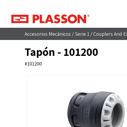
Accesorios Mecánicos
/
Serie 1
/
Couplers And E
Tapón - 101200
#101200