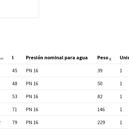
l
Presión nominal para agua
Peso
Uni
mm
g
45
PN 16
39
1
48
PN 16
50
1
53
PN 16
82
1
71
PN 16
146
1
2
79
PN 16
229
1