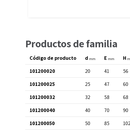
Productos de familia
Código de producto
d
E
H
mm
mm
101200020
20
41
56
101200025
25
47
60
101200032
32
58
68
101200040
40
70
90
101200050
50
85
10