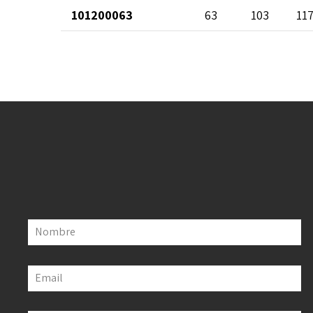
101200063
63
103
11
Nombre
Email