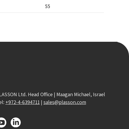
55
LASSON Ltd. Head Office | Maagan Michael, Israel
el:
+972-4-6394711
|
sales@plasson.com