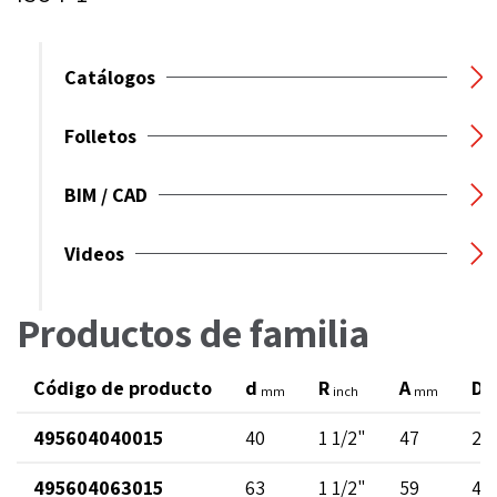
Catálogos
Folletos
BIM / CAD
Videos
Productos de familia
Código de producto
d
R
A
D
mm
inch
mm
495604040015
40
1 1/2"
47
29
495604063015
63
1 1/2"
59
48