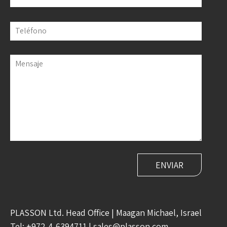
Teléfono
Mensaje
PLASSON Ltd. Head Office | Maagan Michael, Israel
Tel:
+972-4-6394711
|
sales@plasson.com