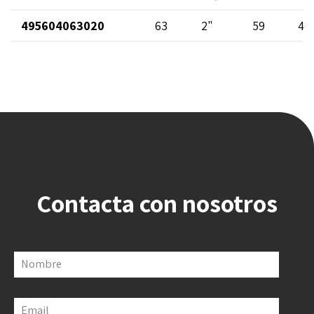
495604063020
63
2"
59
48
Contacta con nosotros
Nombre
Email