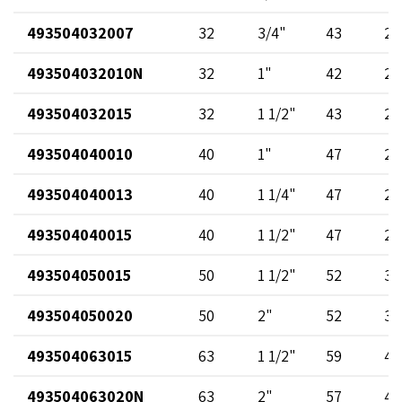
493504032007
32
3/4"
43
23
493504032010N
32
1"
42
27
493504032015
32
1 1/2"
43
23
493504040010
40
1"
47
29
493504040013
40
1 1/4"
47
29
493504040015
40
1 1/2"
47
29
493504050015
50
1 1/2"
52
38
493504050020
50
2"
52
38
493504063015
63
1 1/2"
59
48
493504063020N
63
2"
57
49