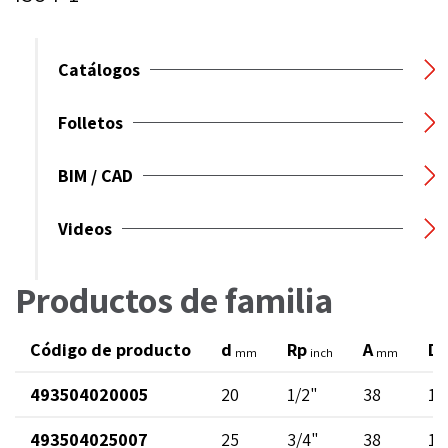
Catálogos
Folletos
BIM / CAD
Videos
Productos de familia
Código de producto
d
Rp
A
D
mm
inch
mm
493504020005
20
1/2"
38
14
493504025007
25
3/4"
38
19