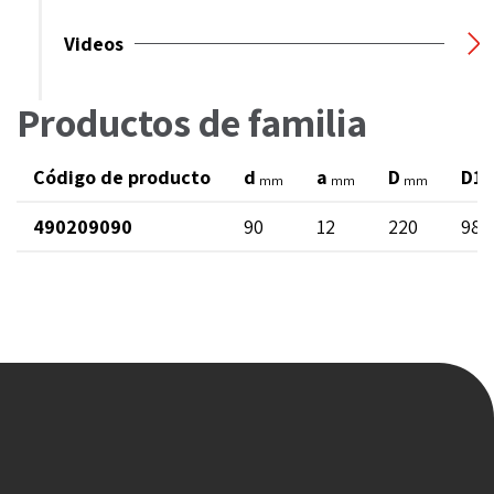
Videos
Productos de familia
Código de producto
d
a
D
D1
mm
mm
mm
490209090
90
12
220
98