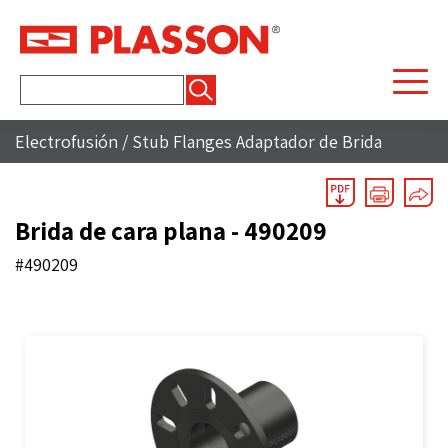
Buscar:
Electrofusión
/
Stub Flanges Adaptador de Brida
Brida de cara plana - 490209
#490209