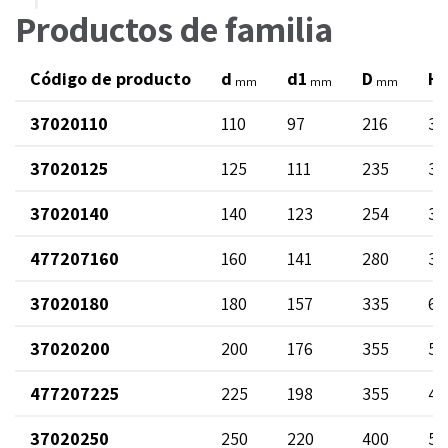
Productos de familia
Código de producto
d
d1
D
H
mm
mm
mm
37020110
110
97
216
37
37020125
125
111
235
39
37020140
140
123
254
39
477207160
160
141
280
39
37020180
180
157
335
66
37020200
200
176
355
56
477207225
225
198
355
44
37020250
250
220
400
54