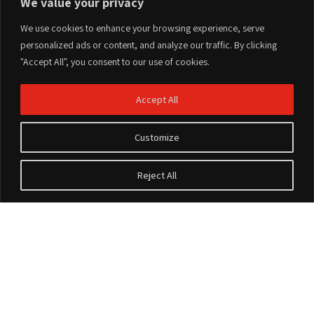
We value your privacy
We use cookies to enhance your browsing experience, serve
personalized ads or content, and analyze our traffic. By clicking
"Accept All", you consent to our use of cookies.
Accept All
Customize
Reject All
Accesorios
Sobre Nosotros
Terms of Use
Privacy Policy
Sobre Nosotros
Website design and development by
© All rights reserved to