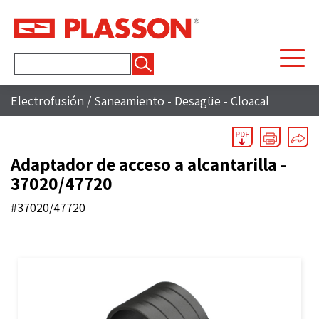
Buscar:
Electrofusión
/
Saneamiento - Desagüe - Cloacal
Adaptador de acceso a alcantarilla -
37020/47720
#37020/47720