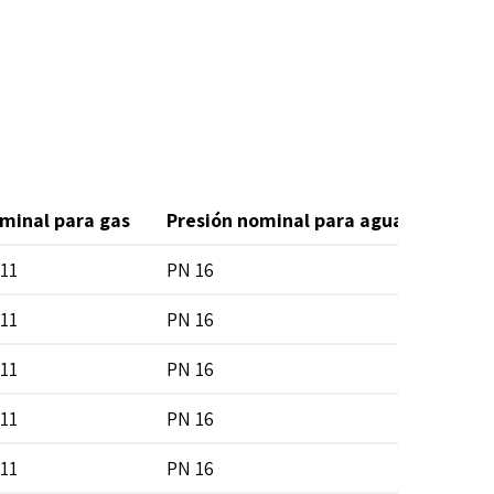
minal para gas
Presión nominal para agua
Aplic
11
PN 16
SDR 7 
11
PN 16
SDR 7 
11
PN 16
SDR 7 
11
PN 16
SDR 7 
11
PN 16
SDR 7 