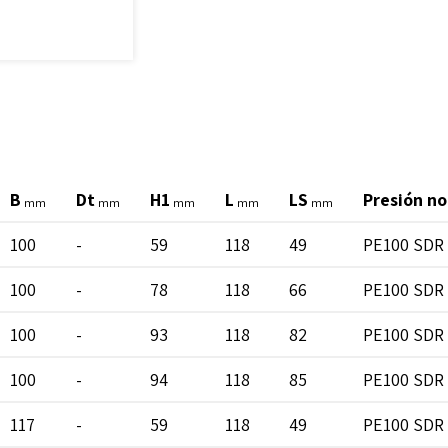
B
Dt
H1
L
LS
Presión no
mm
mm
mm
mm
mm
100
-
59
118
49
PE100 SDR 
100
-
78
118
66
PE100 SDR 
100
-
93
118
82
PE100 SDR 
100
-
94
118
85
PE100 SDR 
117
-
59
118
49
PE100 SDR 