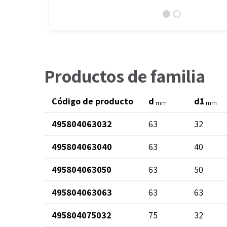
Productos de familia
Código de producto
d
d1
mm
mm
495804063032
63
32
495804063040
63
40
495804063050
63
50
495804063063
63
63
495804075032
75
32