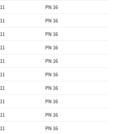
11
PN 16
SDR 7 
11
PN 16
SDR 7 
11
PN 16
SDR 7 
11
PN 16
SDR 7 
11
PN 16
SDR 7 
11
PN 16
SDR 7 
11
PN 16
SDR 7 
11
PN 16
SDR 7 
11
PN 16
SDR 7 
11
PN 16
SDR 7 