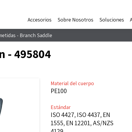
Accesorios
Sobre Nosotros
Soluciones
metidas - Branch Saddle
ón - 495804
Material del cuerpo
PE100
Estándar
ISO 4427, ISO 4437, EN
1555, EN 12201, AS/NZS
4129