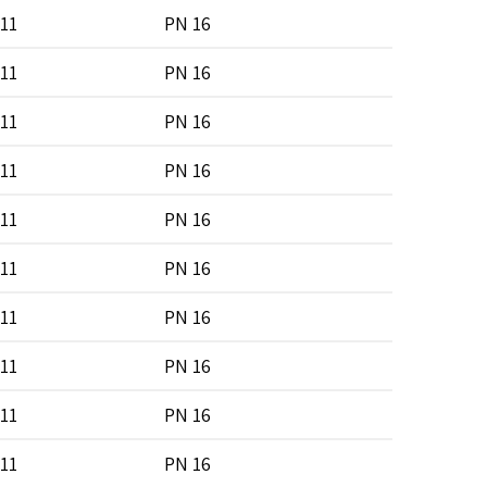
11
PN 16
SDR 7 
11
PN 16
SDR 7 
11
PN 16
SDR 7 
11
PN 16
SDR 7 
11
PN 16
SDR 7 
11
PN 16
SDR 7 
11
PN 16
SDR 7 
11
PN 16
SDR 7 
11
PN 16
SDR 7 
11
PN 16
SDR 7 