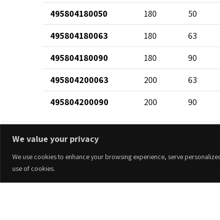
495804180050
180
50
495804180063
180
63
495804180090
180
90
495804200063
200
63
495804200090
200
90
495804225063
225
63
We value your privacy
495804225090
225
90
We use cookies to enhance your browsing experience, serve personalized ad
495804250063
250
63
use of cookies.
495804250090
250
90
Accesorios
495804280090
280
90