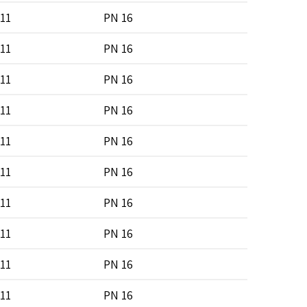
11
PN 16
SDR 7 
11
PN 16
SDR 7 
11
PN 16
SDR 7 
11
PN 16
SDR 7 
11
PN 16
SDR 7 
11
PN 16
SDR 7 
11
PN 16
SDR 7 
11
PN 16
SDR 7 
11
PN 16
SDR 7 
11
PN 16
SDR 7 