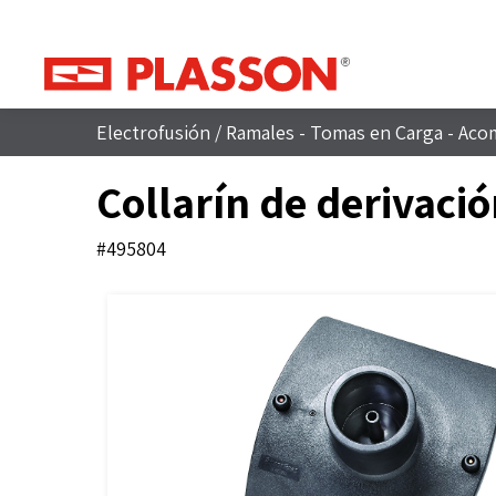
Electrofusión
/
Ramales - Tomas en Carga - Aco
Collarín de derivaci
#495804