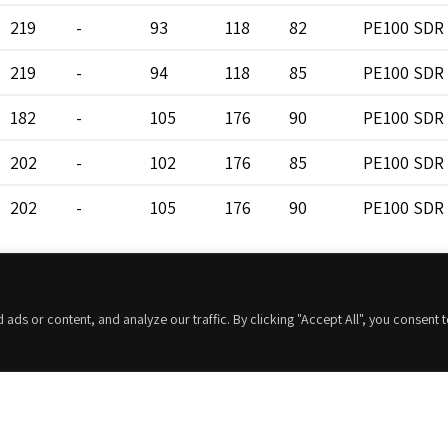
219
-
93
118
82
PE100 SDR 
219
-
94
118
85
PE100 SDR 
182
-
105
176
90
PE100 SDR 
202
-
102
176
85
PE100 SDR 
202
-
105
176
90
PE100 SDR 
227
-
102
176
85
PE100 SDR 
227
-
105
176
90
PE100 SDR 
s or content, and analyze our traffic. By clicking "Accept All", you consent 
252
-
102
176
85
PE100 SDR 
252
-
105
176
90
PE100 SDR 
Contacta con nosotros
282
-
105
176
90
PE100 SDR 