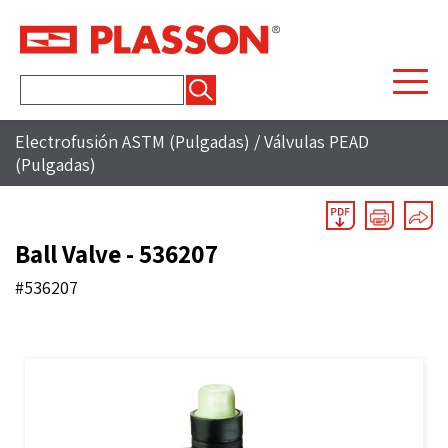
Buscar:
Electrofusión ASTM (Pulgadas)
/
Válvulas PEAD
(Pulgadas)
Ball Valve - 536207
#536207