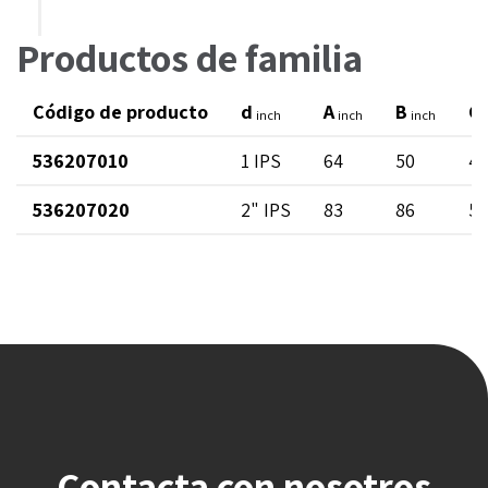
Productos de familia
Código de producto
d
A
B
C
inch
inch
inch
536207010
1 IPS
64
50
47
536207020
2" IPS
83
86
53
Contacta con nosotros