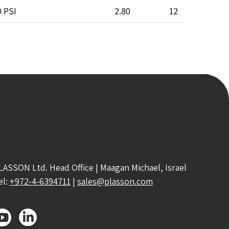
 PSI
2.80
12
LASSON Ltd. Head Office | Maagan Michael, Israel
el:
+972-4-6394711
|
sales@plasson.com