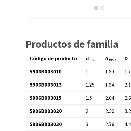
Productos de familia
Código de producto
d
A
D
inch
inch
i
5906B003010
1
1.69
1.
5906B003013
1.25
1.84
2.
5906B003015
1.5
2.04
2.
5906B003020
2
2.30
3.
5906B003030
3
2.76
4.