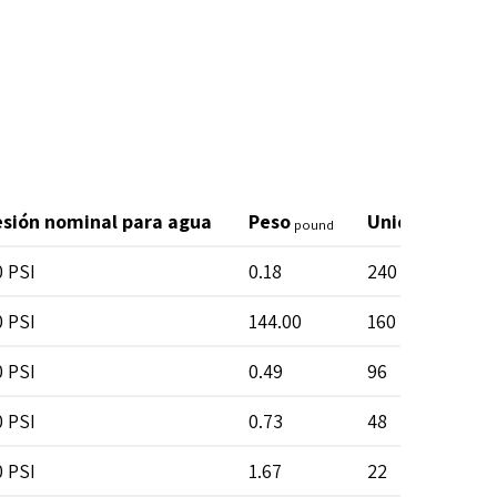
esión nominal para agua
Peso
Unidades por 
pound
 PSI
0.18
240
 PSI
144.00
160
 PSI
0.49
96
 PSI
0.73
48
 PSI
1.67
22