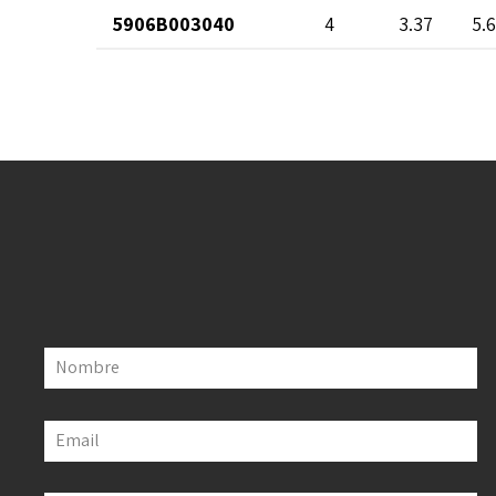
5906B003040
4
3.37
5.
Nombre
Email