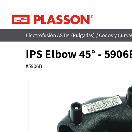
Electrofusión ASTM (Pulgadas)
/
Codos y Curva
IPS Elbow 45° - 5906
#5906B