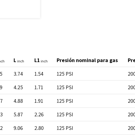
L
L1
Presión nominal para gas
Pr
nch
inch
inch
75
3.74
1.54
125 PSI
200
19
4.25
1.71
125 PSI
200
67
4.88
1.91
125 PSI
200
23
5.87
2.26
125 PSI
200
42
9.06
2.80
125 PSI
200