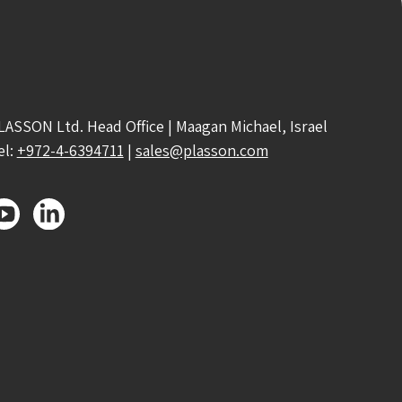
LASSON Ltd. Head Office | Maagan Michael, Israel
el:
+972-4-6394711
|
sales@plasson.com