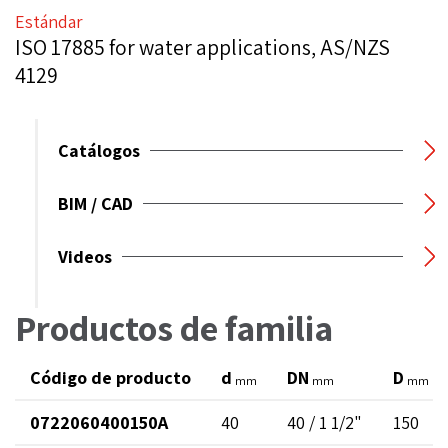
Estándar
ISO 17885 for water applications, AS/NZS
4129
Catálogos
BIM / CAD
Videos
Productos de familia
Código de producto
d
DN
D
mm
mm
mm
0722060400150A
40
40 / 1 1/2"
150