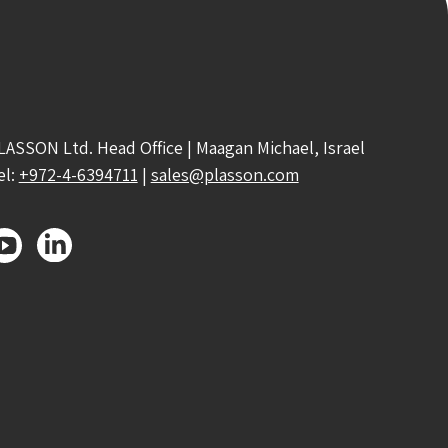
LASSON Ltd. Head Office | Maagan Michael, Israel
el:
+972-4-6394711
|
sales@plasson.com