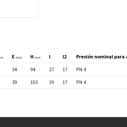
E
H
l
l2
Presión nominal para
mm
mm
mm
34
94
27
17
PN 4
39
103
19
17
PN 4