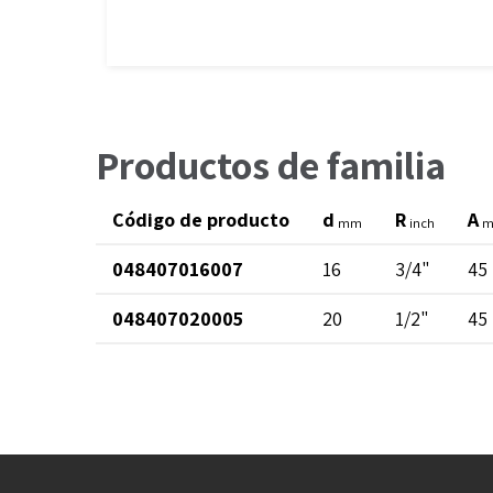
Productos de familia
Código de producto
d
R
A
mm
inch
048407016007
16
3/4"
45
048407020005
20
1/2"
45