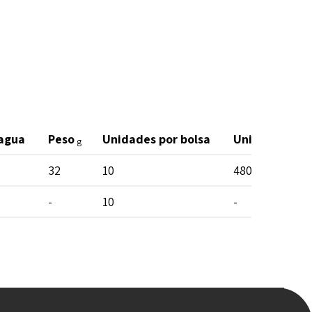
 agua
Peso
Unidades por bolsa
Unidades por 
g
32
10
480
-
10
-