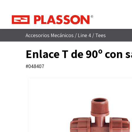
Accesorios Mecánicos
/
Line 4
/
Tees
Enlace T de 90º con 
#048407