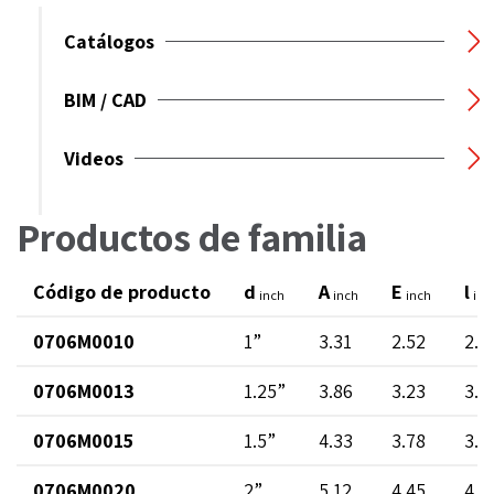
Catálogos
BIM / CAD
Videos
Productos de familia
Código de producto
d
A
E
l
inch
inch
inch
inc
0706M0010
1”
3.31
2.52
2.6
0706M0013
1.25”
3.86
3.23
3.2
0706M0015
1.5”
4.33
3.78
3.6
0706M0020
2”
5.12
4.45
4.3