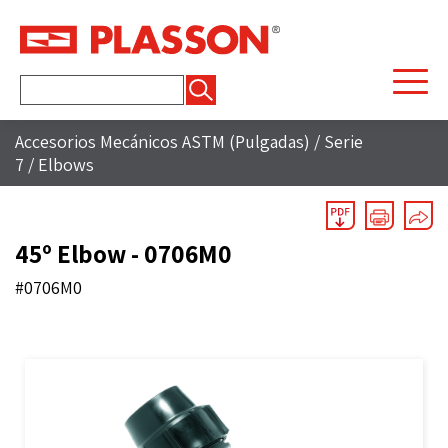
Buscar:
Accesorios Mecánicos ASTM (Pulgadas)
/
Serie
7
/
Elbows
45º Elbow - 0706M0
#0706M0