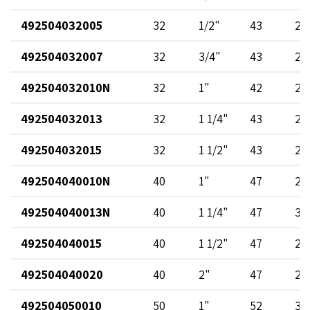
492504032005
32
1/2"
43
23
492504032007
32
3/4"
43
23
492504032010N
32
1"
42
22
492504032013
32
1 1/4"
43
23
492504032015
32
1 1/2"
43
23
492504040010N
40
1"
47
22
492504040013N
40
1 1/4"
47
30
492504040015
40
1 1/2"
47
29
492504040020
40
2"
47
29
492504050010
50
1"
52
38