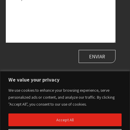
We value your privacy
PLASSON Ltd. Head Office | Maagan Michael, Israel
We use cookies to enhance your browsing experience, serve
Tel:
+972-4-6394711
|
sales@plasson.com
personalized ads or content, and analyze our traffic. By clicking
"Accept All", you consent to our use of cookies.
Accept All