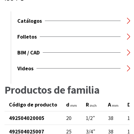
Catálogos
Folletos
BIM / CAD
Videos
Productos de familia
Código de producto
d
R
A
D
mm
inch
mm
492504020005
20
1/2"
38
14
492504025007
25
3/4"
38
19