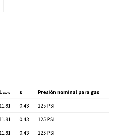
L
s
Presión nominal para gas
Presión no
inch
11.81
0.43
125 PSI
200 PSI
11.81
0.43
125 PSI
200 PSI
11.81
0.43
125 PSI
200 PSI