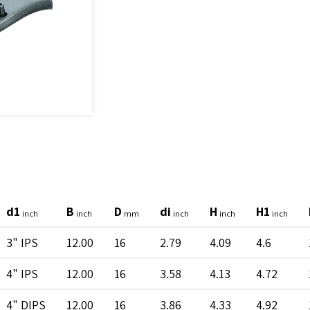
d1
B
D
di
H
H1
inch
inch
mm
inch
inch
inch
3" IPS
12.00
16
2.79
4.09
4.6
4" IPS
12.00
16
3.58
4.13
4.72
4" DIPS
12.00
16
3.86
4.33
4.92