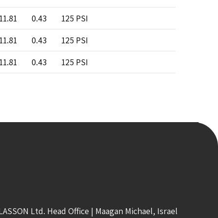
11.81
0.43
125 PSI
200 PSI
11.81
0.43
125 PSI
200 PSI
11.81
0.43
125 PSI
200 PSI
LASSON Ltd. Head Office | Maagan Michael, Israel