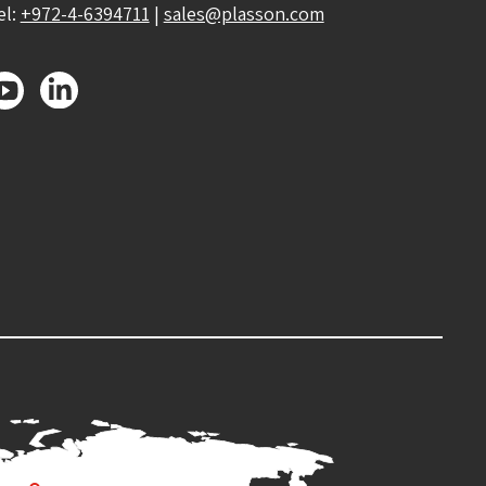
el:
+972-4-6394711
|
sales@plasson.com