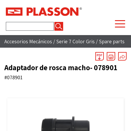
Buscar:
Accesorios Mecánicos
/
Serie 7 Color Gris
/
Spare parts
Adaptador de rosca macho- 078901
#078901