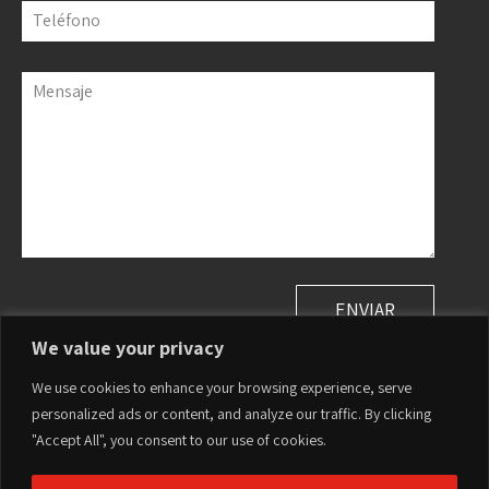
Teléfono
Mensaje
We value your privacy
We use cookies to enhance your browsing experience, serve
PLASSON Ltd. Head Office | Maagan Michael, Israel
personalized ads or content, and analyze our traffic. By clicking
Tel:
+972-4-6394711
|
sales@plasson.com
"Accept All", you consent to our use of cookies.