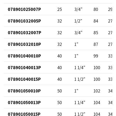
078901025007P
25
3/4"
80
29
078901032005P
32
1/2"
84
27
078901032007P
32
3/4"
85
27
078901032010P
32
1"
87
27
078901040010P
40
1"
99
33
078901040013P
40
1 1/4"
100
33
078901040015P
40
1 1/2"
100
33
078901050010P
50
1"
102
34
078901050013P
50
1 1/4"
104
34
078901050015P
50
1 1/2"
104
34