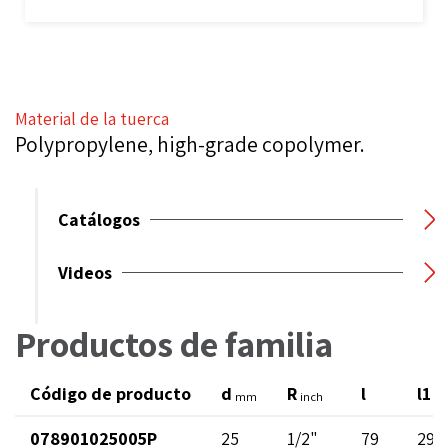
Material de la tuerca
Polypropylene, high-grade copolymer.
Catálogos
Videos
Productos de familia
Código de producto
d
R
l
l1
mm
inch
m
078901025005P
25
1/2"
79
29