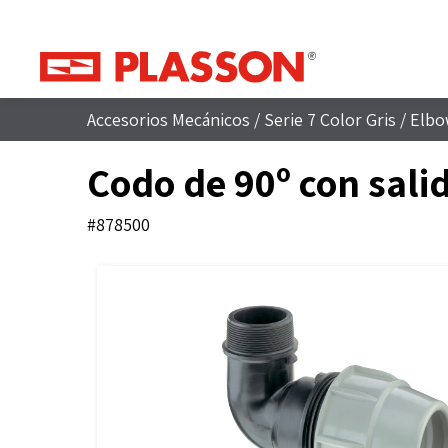
Accesorios Mecánicos
/
Serie 7 Color Gris
/
Elbo
Codo de 90º con sali
#878500