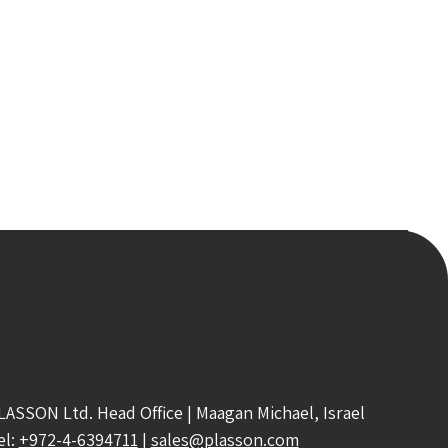
LASSON Ltd. Head Office | Maagan Michael, Israel
el:
+972-4-6394711
|
sales@plasson.com