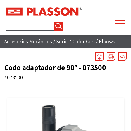
Buscar:
Accesorios Mecánicos
/
Serie 7 Color Gris
/
Elbows
Codo adaptador de 90° - 073500
#073500