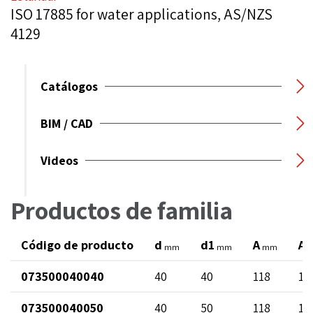
ISO 17885 for water applications, AS/NZS
4129
Catálogos
BIM / CAD
Videos
Productos de familia
Código de producto
d
d1
A
A1
mm
mm
mm
073500040040
40
40
118
10
073500040050
40
50
118
12