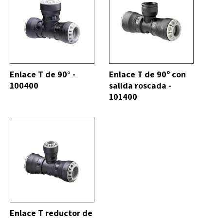
DO
VER TODO
Enlace T de 90° -
Enlace T de 90º con
100400
salida roscada -
101400
DO
Enlace T reductor de