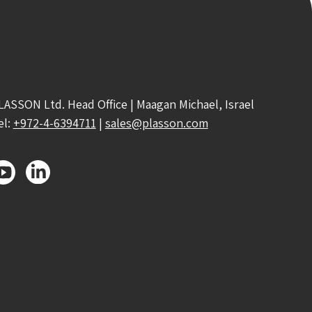
LASSON Ltd. Head Office | Maagan Michael, Israel
el:
+972-4-6394711
|
sales@plasson.com