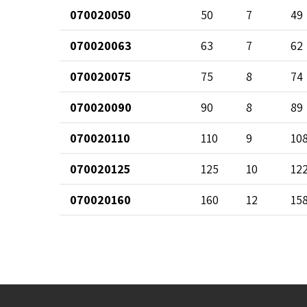
070020050
50
7
49
070020063
63
7
62
070020075
75
8
74
070020090
90
8
89
070020110
110
9
10
070020125
125
10
12
070020160
160
12
15