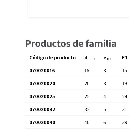
Productos de familia
Código de producto
d
e
E1
mm
mm
070020016
16
3
15
070020020
20
3
19
070020025
25
4
24
070020032
32
5
31
070020040
40
6
39