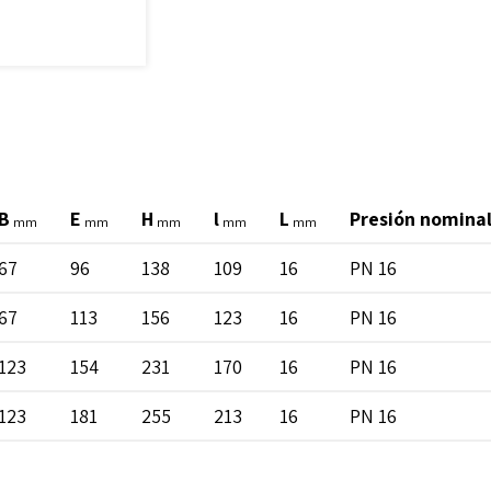
B
E
H
l
L
Presión nominal
mm
mm
mm
mm
mm
67
96
138
109
16
PN 16
67
113
156
123
16
PN 16
123
154
231
170
16
PN 16
123
181
255
213
16
PN 16