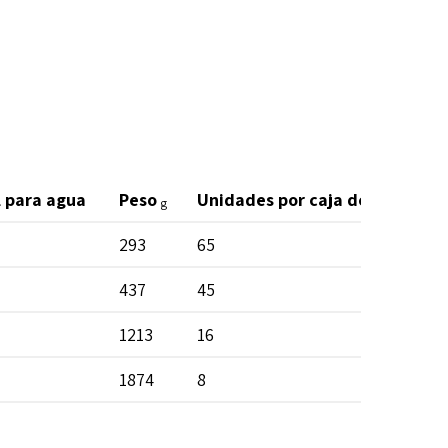
 para agua
Peso
Unidades por caja de cartón
g
293
65
437
45
1213
16
1874
8