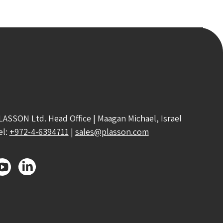
LASSON Ltd. Head Office | Maagan Michael, Israel
el:
+972-4-6394711
|
sales@plasson.com