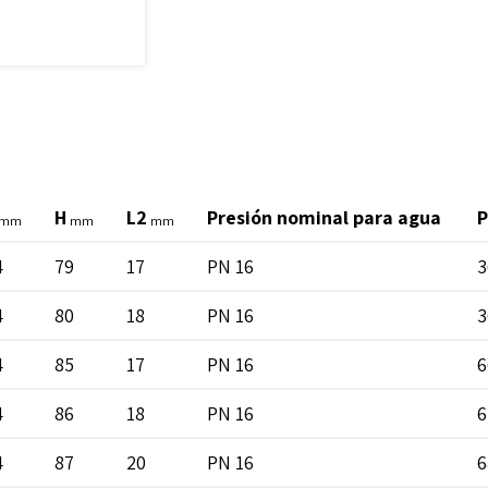
H
L2
Presión nominal para agua
P
mm
mm
mm
4
79
17
PN 16
3
4
80
18
PN 16
3
4
85
17
PN 16
6
4
86
18
PN 16
6
4
87
20
PN 16
6