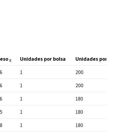
eso
Unidades por bolsa
Unidades por caja de c
g
6
1
200
6
1
200
6
1
180
5
1
180
8
1
180