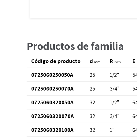
Productos de familia
Código de producto
d
R
E
mm
inch
0725060250050A
25
1/2"
5
0725060250070A
25
3/4"
5
0725060320050A
32
1/2"
6
0725060320070A
32
3/4"
6
0725060320100A
32
1"
6