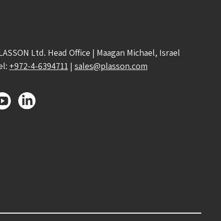
LASSON Ltd. Head Office | Maagan Michael, Israel
el:
+972-4-6394711
|
sales@plasson.com