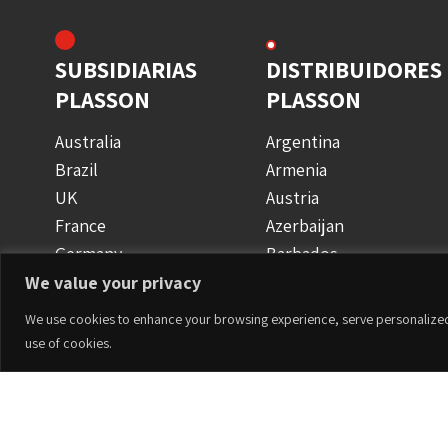
SUBSIDIARIAS
DISTRIBUIDORES
PLASSON
PLASSON
Australia
Argentina
Brazil
Armenia
UK
Austria
France
Azerbaijan
Germany
Barbados
Israel
Bulgaria
We value your privacy
Italy
Canada
We use cookies to enhance your browsing experience, serve personalized ad
Poland
Chile
use of cookies.
Romania
China
South Africa
Colombia
Accesorios
Spain
Crete