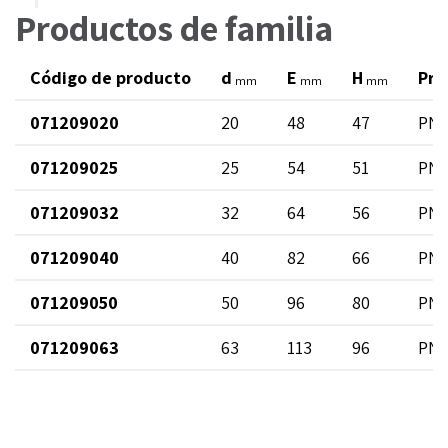
Productos de familia
Código de producto
d
E
H
Pre
mm
mm
mm
071209020
20
48
47
PN 
071209025
25
54
51
PN 
071209032
32
64
56
PN 
071209040
40
82
66
PN 
071209050
50
96
80
PN 
071209063
63
113
96
PN 