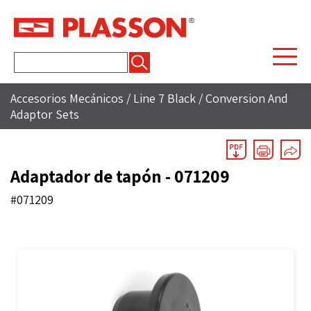
Buscar:
Accesorios Mecánicos
/
Line 7 Black
/
Conversion And
Adaptor Sets
Adaptador de tapón - 071209
#071209