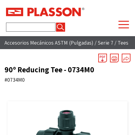
Buscar:
Accesorios Mecánicos ASTM (Pulgadas)
/
Serie 7
/
Tees
90º Reducing Tee - 0734M0
#0734M0