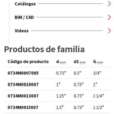
Catálogos
BIM / CAD
Videos
Productos de familia
Código de producto
d
d1
G
inch
inch
inch
0734M0007005
0.75”
0.5”
3/4”
2
0734M0010007
1”
0.75”
1”
3
0734M0013007
1.25”
0.75”
1 1/4”
3
0734M0015007
1.5”
0.75”
1 1/2”
4