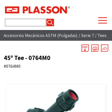
Buscar:
Accesorios Mecánicos ASTM (Pulgadas)
/
Serie 7
/
Tees
45º Tee - 0764M0
#0764M0