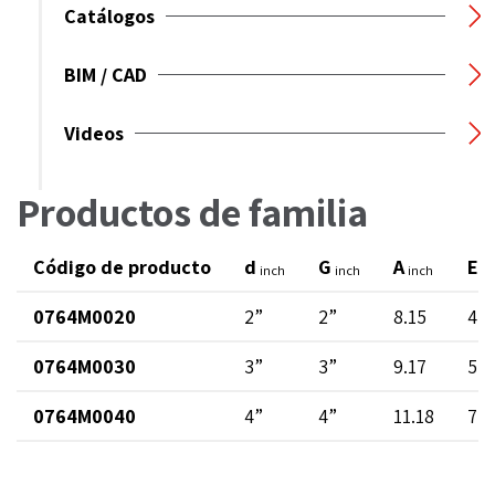
Catálogos
BIM / CAD
Videos
Productos de familia
Código de producto
d
G
A
E
inch
inch
inch
in
0764M0020
2”
2”
8.15
4.4
0764M0030
3”
3”
9.17
5.9
0764M0040
4”
4”
11.18
7.1