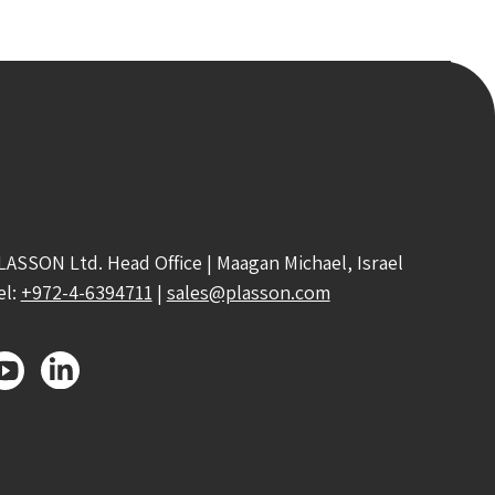
LASSON Ltd. Head Office | Maagan Michael, Israel
el:
+972-4-6394711
|
sales@plasson.com