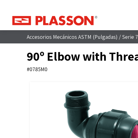
Accesorios Mecánicos ASTM (Pulgadas)
/
Serie 7
90º Elbow with Thre
#0785M0