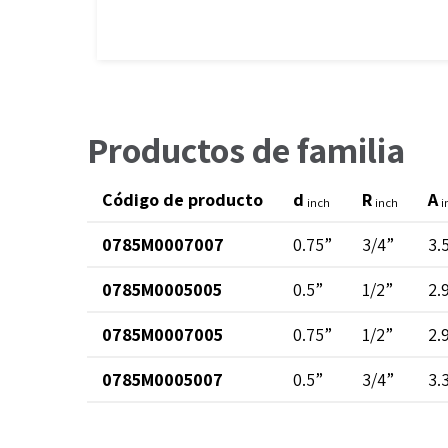
Productos de familia
Código de producto
d
R
A
inch
inch
i
0785M0007007
0.75”
3/4”
3.
0785M0005005
0.5”
1/2”
2.
0785M0007005
0.75”
1/2”
2.
0785M0005007
0.5”
3/4”
3.